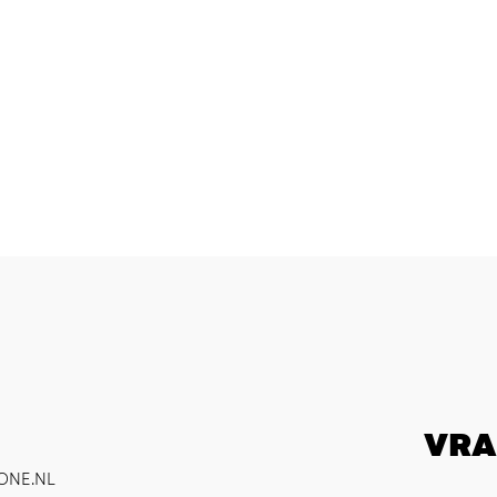
VRA
ONE.NL